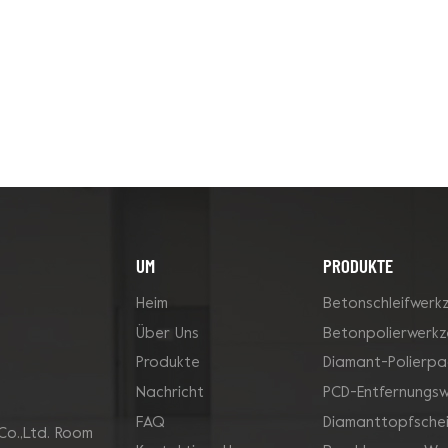
UM
PRODUKTE
Heim
Betonschleifwerk
Über Uns
Betonpolierwerk
Produkte
Diamant-Polierpa
Nachricht
PCD-Entfernungs
FAQ
Diamanttopfsche
Co.,Ltd. Room