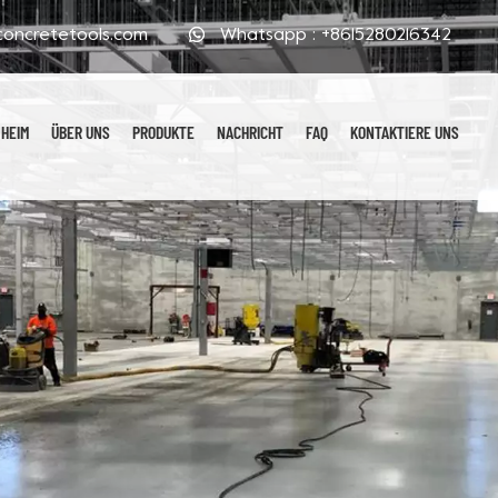
oncretetools.com
Whatsapp :
+8615280216342
HEIM
ÜBER UNS
PRODUKTE
NACHRICHT
FAQ
KONTAKTIERE UNS
Galvanisierte Polierpads