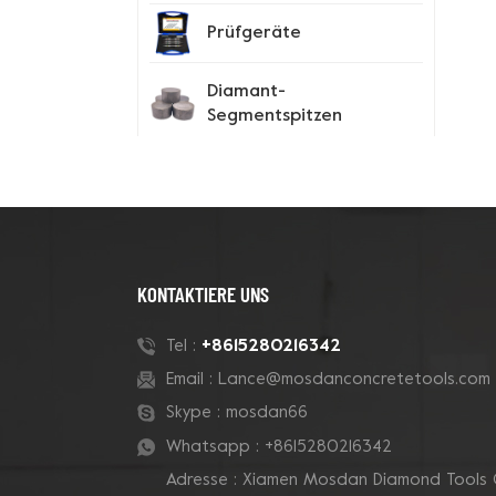
Prüfgeräte
Diamant-
Segmentspitzen
Spike-Schuhe
Neue Produkte
KONTAKTIERE UNS
180-mm-Rohr-Grizzly-
+8615280216342
Tel :
Cluster-
Email :
Lance@mosdanconcretetools.com
Betontopfschleifscheibe
Skype :
mosdan66
Whatsapp :
+8615280216342
7-Zoll-10-V-Segment-
Adresse : Xiamen Mosdan Diamond Tools 
Diamanttopfscheibe