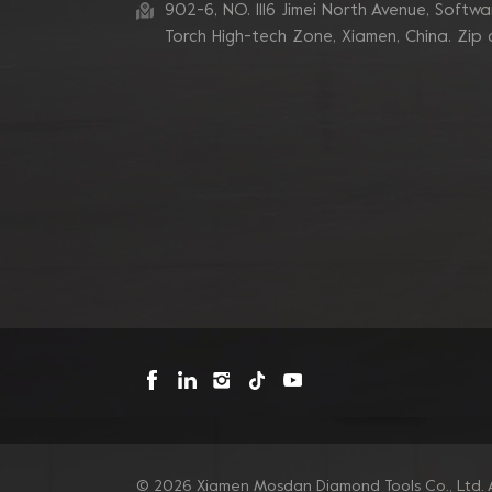
zum Schleifen von
902-6, NO. 1116 Jimei North Avenue, Software
Betonkanten
Torch High-tech Zone, Xiamen, China. Zip
Blastrac Doppel-
Zickzack-Segment-
Diamantschleifblätter
Triangle Metal Bond
Sintered Turbo Corner
Diamant-Schleifpads für
Kanten
Mosdan Dreieck-V-
Diamant-
Schleifscheiben-Pad für
Eckkanten
© 2026 Xiamen Mosdan Diamond Tools Co., Ltd. A