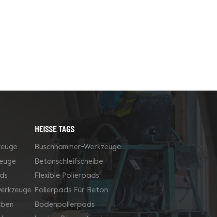
HEISSE TAGS
zeuge
Buschhammer-Werkzeuge
zeuge
Betonschleifscheibe
ds
Flexible Polierpads
werkzeuge
Polierpads Für Beton
iben
Bodenpolierpads