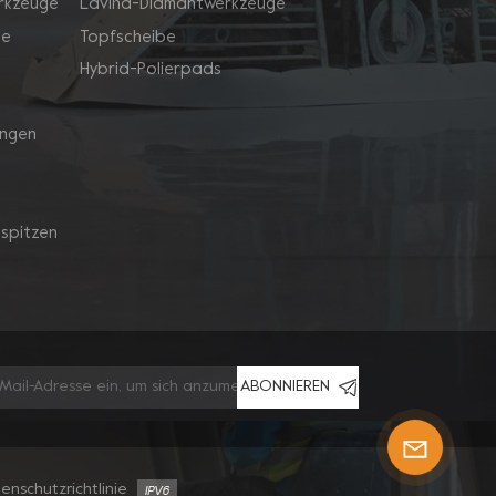
rkzeuge
Lavina-Diamantwerkzeuge
ge
Topfscheibe
Hybrid-Polierpads
ingen
spitzen
ABONNIEREN
enschutzrichtlinie