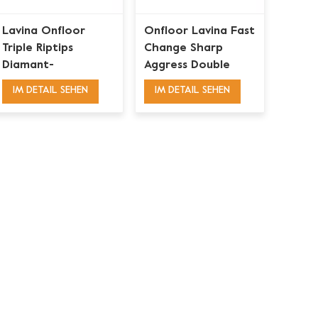
Lavina Onfloor
Onfloor Lavina Fast
Triple Riptips
Change Sharp
Diamant-
Aggress Double
Schleifscheibe für
Riptips Segment
IM DETAIL SEHEN
IM DETAIL SEHEN
Betonböden
Diamant-
Schleifschuh