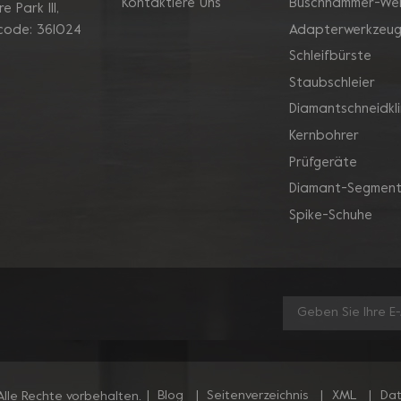
Kontaktiere Uns
Buschhammer-We
 Park Ill,
Adapterwerkzeu
 code: 361024
Schleifbürste
Staubschleier
Diamantschneidkl
Kernbohrer
Prüfgeräte
Diamant-Segment
Spike-Schuhe
|
Blog
|
Seitenverzeichnis
|
XML
|
Dat
lle Rechte vorbehalten.