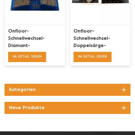
Onfloor-
Onfloor-
Schnellwechsel-
Schnellwechsel-
Diamant-
Doppelsärge-
Schleifscheiben mit 5
Segment-
IM DETAIL SEHEN
IM DETAIL SEHEN
abgeschrägten
Diamantschleifscheibe
Segmenten
Kategorien
Neue Produkte