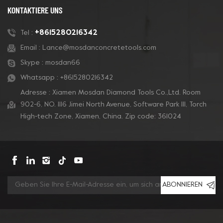
KONTAKTIERE UNS
+8615280216342
Tel :
Email :
Lance@mosdanconcretetools.com
Skype :
mosdan66
Whatsapp :
+8615280216342
Adresse : Xiamen Mosdan Diamond Tools Co.,Ltd. Room
902-6, NO. 1116 Jimei North Avenue, Software Park Ill, Torch
High-tech Zone, Xiamen, China. Zip code: 361024
ABONNIEREN