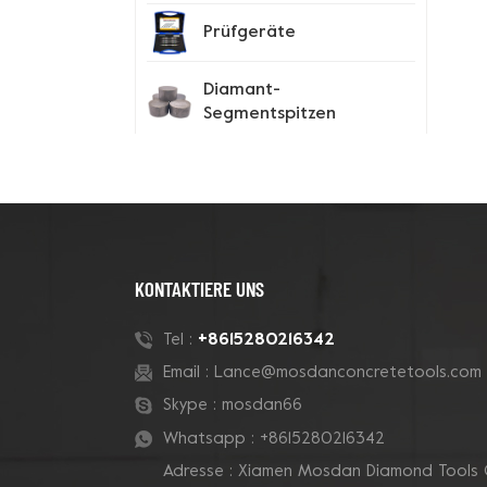
Prüfgeräte
Diamant-
Segmentspitzen
Spike-Schuhe
Neue Produkte
KONTAKTIERE UNS
180-mm-Rohr-Grizzly-
+8615280216342
Tel :
Cluster-
Email :
Lance@mosdanconcretetools.com
Betontopfschleifscheibe
Skype :
mosdan66
Whatsapp :
+8615280216342
7-Zoll-10-V-Segment-
Adresse : Xiamen Mosdan Diamond Tools 
Diamanttopfscheibe