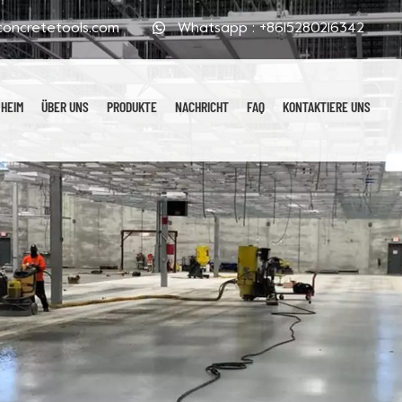
oncretetools.com
Whatsapp :
+8615280216342
HEIM
ÜBER UNS
PRODUKTE
NACHRICHT
FAQ
KONTAKTIERE UNS
Galvanisierte Polierpads