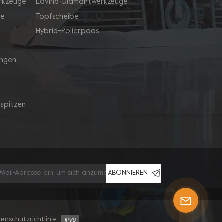
rkzeuge
Lavina-Diamantwerkzeuge
ge
Topfscheibe
Hybrid-Polierpads
ingen
spitzen
ABONNIEREN
enschutzrichtlinie