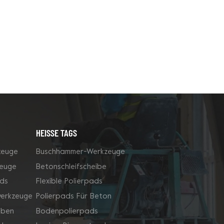
HEISSE TAGS
zeuge
Buschhammer-Werkzeuge
zeuge
Betonschleifscheibe
ds
Flexible Polierpads
werkzeuge
Polierpads Für Beton
iben
Bodenpolierpads