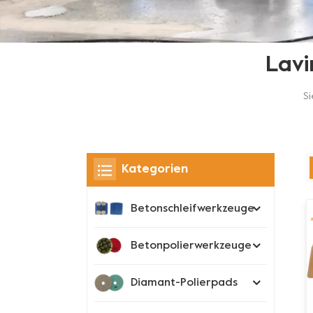
Lavi
Si
Kategorien
Betonschleifwerkzeuge
Betonpolierwerkzeuge
Diamant-Polierpads