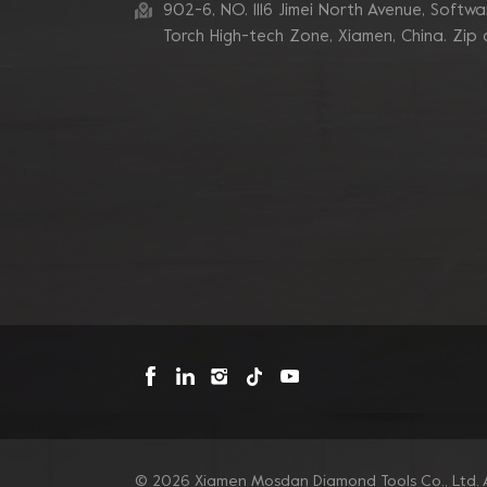
zum Schleifen von
902-6, NO. 1116 Jimei North Avenue, Software
Betonkanten
Torch High-tech Zone, Xiamen, China. Zip
Blastrac Doppel-
Zickzack-Segment-
Diamantschleifblätter
Triangle Metal Bond
Sintered Turbo Corner
Diamant-Schleifpads für
Kanten
Mosdan Dreieck-V-
Diamant-
Schleifscheiben-Pad für
Eckkanten
© 2026 Xiamen Mosdan Diamond Tools Co., Ltd. A