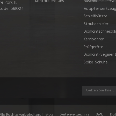
Kontaktiere Uns
Buschhammer-We
 Park Ill,
Adapterwerkzeu
 code: 361024
Schleifbürste
Staubschleier
Diamantschneidkl
Kernbohrer
Prüfgeräte
Diamant-Segment
Spike-Schuhe
|
Blog
|
Seitenverzeichnis
|
XML
|
Dat
lle Rechte vorbehalten.