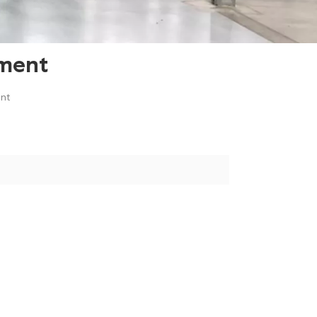
gment
ent