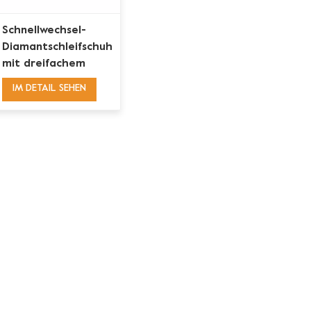
Schnellwechsel-
Diamantschleifschuh
mit dreifachem
Todessegment für
IM DETAIL SEHEN
Lavina