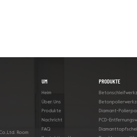
UM
PRODUKTE
Heim
Betonschleifwerk
Über Uns
Betonpolierwerk
Produkte
Diamant-Polierpa
Nachricht
PCD-Entfernungs
FAQ
Diamanttopfsche
Co.,Ltd. Room