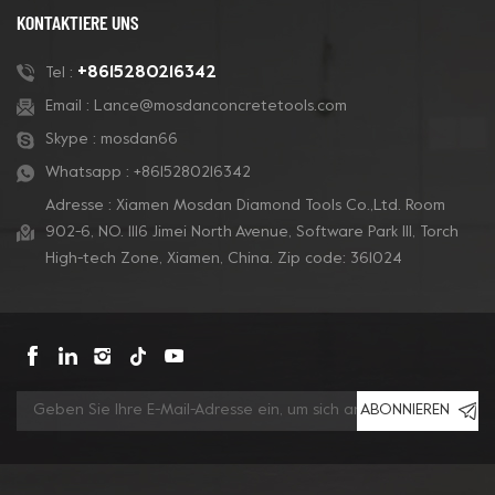
KONTAKTIERE UNS
+8615280216342
Tel :
Email :
Lance@mosdanconcretetools.com
Skype :
mosdan66
Whatsapp :
+8615280216342
Adresse : Xiamen Mosdan Diamond Tools Co.,Ltd. Room
902-6, NO. 1116 Jimei North Avenue, Software Park Ill, Torch
High-tech Zone, Xiamen, China. Zip code: 361024
ABONNIEREN