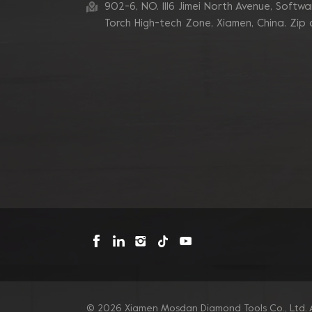
zum Schleifen von
902-6, NO. 1116 Jimei North Avenue, Software
Betonkanten
Torch High-tech Zone, Xiamen, China. Zip
Blastrac Doppel-
Zickzack-Segment-
Diamantschleifblätter
Triangle Metal Bond
Sintered Turbo Corner
Diamant-Schleifpads für
Kanten
Mosdan Dreieck-V-
Diamant-
Schleifscheiben-Pad für
Eckkanten
© 2026 Xiamen Mosdan Diamond Tools Co., Ltd. A