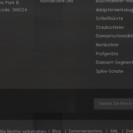
Kontaktiere Uns
Buschhammer-We
 Park Ill,
Adapterwerkzeu
 code: 361024
Schleifbürste
Staubschleier
Diamantschneidkl
Kernbohrer
Prüfgeräte
Diamant-Segment
Spike-Schuhe
|
Blog
|
Seitenverzeichnis
|
XML
|
Dat
lle Rechte vorbehalten.