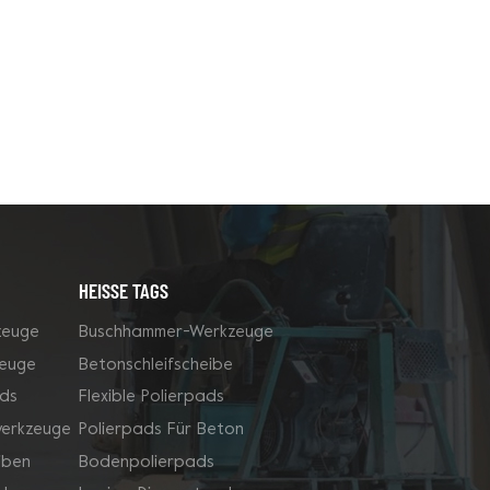
HEISSE TAGS
zeuge
Buschhammer-Werkzeuge
zeuge
Betonschleifscheibe
ds
Flexible Polierpads
werkzeuge
Polierpads Für Beton
iben
Bodenpolierpads