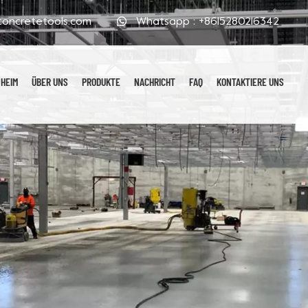
oncretetools.com
Whatsapp :
+8615280216342
HEIM
ÜBER UNS
PRODUKTE
NACHRICHT
FAQ
KONTAKTIERE UNS
Galvanisierte Polierpads