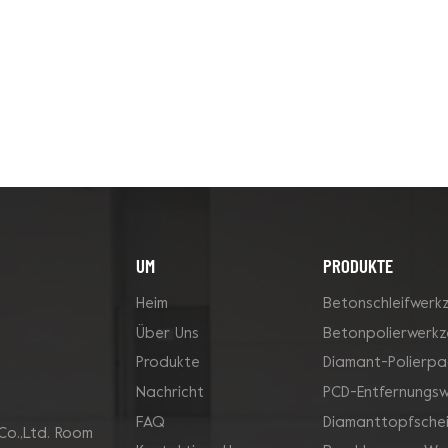
UM
PRODUKTE
Heim
Betonschleifwerk
Über Uns
Betonpolierwerk
Produkte
Diamant-Polierpa
Nachricht
PCD-Entfernungs
FAQ
Diamanttopfsche
Co.,Ltd. Room