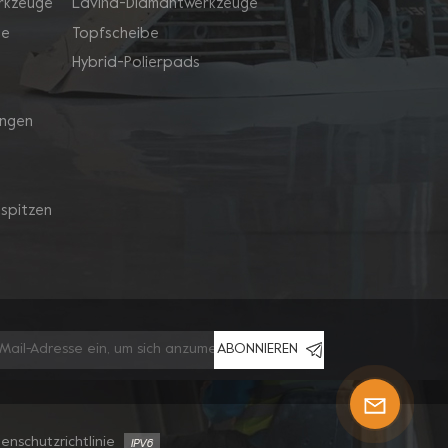
rkzeuge
Lavina-Diamantwerkzeuge
ge
Topfscheibe
Hybrid-Polierpads
ingen
spitzen
ABONNIEREN
enschutzrichtlinie