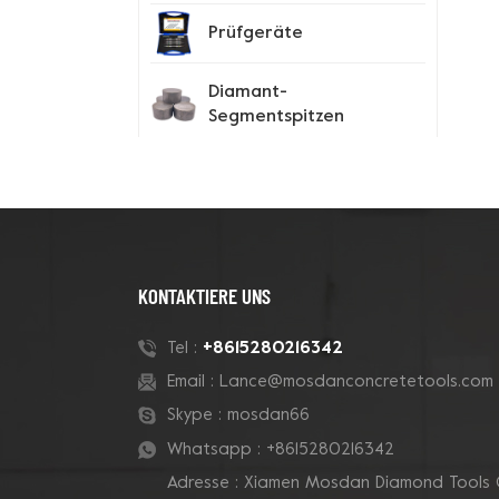
Prüfgeräte
Diamant-
Segmentspitzen
Spike-Schuhe
Neue Produkte
KONTAKTIERE UNS
180-mm-Rohr-Grizzly-
+8615280216342
Tel :
Cluster-
Email :
Lance@mosdanconcretetools.com
Betontopfschleifscheibe
Skype :
mosdan66
Whatsapp :
+8615280216342
7-Zoll-10-V-Segment-
Adresse : Xiamen Mosdan Diamond Tools 
Diamanttopfscheibe