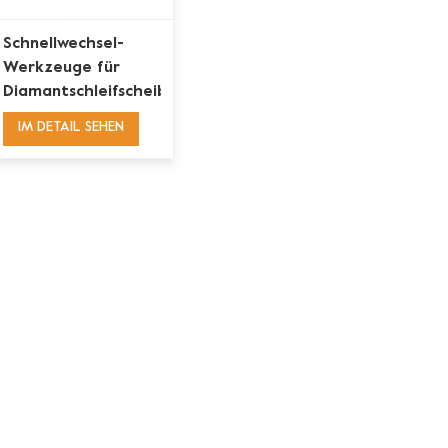
Schnellwechsel-
Werkzeuge für
Diamantschleifscheiben
mit einem runden
IM DETAIL SEHEN
Segment