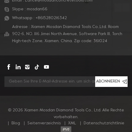
Email :
Lance@mosdanconcretetools.com
Skype :
mosdan66
Whatsapp :
+8615280216342
Adresse : Xiamen Mosdan Diamond Tools Co.,Ltd. Room
902-6, NO. 1116 Jimei North Avenue, Software Park Ill, Torch
High-tech Zone, Xiamen, China. Zip code: 361024
ABONNIEREN
© 2026 Xiamen Mosdan Diamond Tools Co., Ltd. Alle Rechte
vorbehalten.
|
Blog
|
Seitenverzeichnis
|
XML
|
Datenschutzrichtlinie