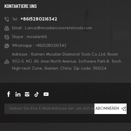
KONTAKTIERE UNS
+8615280216342
Tel :
Email :
Lance@mosdanconcretetools.com
Skype :
mosdan66
Whatsapp :
+8615280216342
Adresse : Xiamen Mosdan Diamond Tools Co.,Ltd. Room
902-6, NO. 1116 Jimei North Avenue, Software Park Ill, Torch
High-tech Zone, Xiamen, China. Zip code: 361024
ABONNIEREN