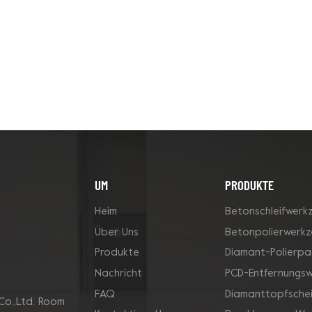
UM
PRODUKTE
Heim
Betonschleifwerk
Über Uns
Betonpolierwerk
Produkte
Diamant-Polierpa
Nachricht
PCD-Entfernungs
FAQ
Diamanttopfsche
Co.,Ltd. Room