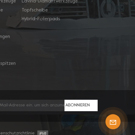
rkzeuge
Lavina-Diamantwerkzeuge
ge
Topfscheibe
Hybrid-Polierpads
ingen
spitzen
ABONNIEREN
enschutzrichtlinie