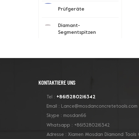
Prüfgeräte
Diamant-
Segmentspitzen
Spike-Schuhe
Neue Produkte
KONTAKTIERE UNS
180-mm-Rohr-Grizzly-
+8615280216342
Tel :
Cluster-
Email :
Lance@mosdanconcretetools.com
Betontopfschleifscheibe
Skype :
mosdan66
Whatsapp :
+8615280216342
7-Zoll-10-V-Segment-
Adresse : Xiamen Mosdan Diamond Tools 
Diamanttopfscheibe