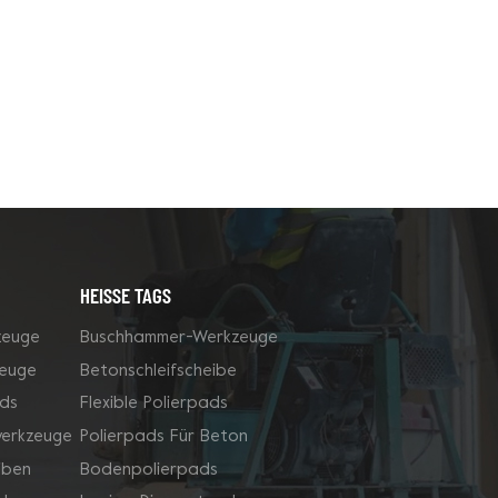
HEISSE TAGS
zeuge
Buschhammer-Werkzeuge
zeuge
Betonschleifscheibe
ds
Flexible Polierpads
werkzeuge
Polierpads Für Beton
iben
Bodenpolierpads