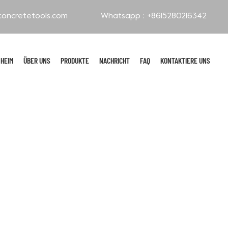
oncretetools.com
Whatsapp :
+8615280216342
HEIM
ÜBER UNS
PRODUKTE
NACHRICHT
FAQ
KONTAKTIERE UNS
Galvanisierte Polierpads