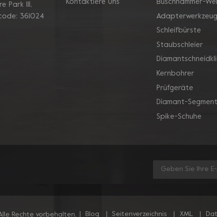
Kontaktiere Uns
Buschhammer-We
 Park Ill,
Adapterwerkzeu
 code: 361024
Schleifbürste
Staubschleier
Diamantschneidkl
Kernbohrer
Prüfgeräte
Diamant-Segment
Spike-Schuhe
|
Blog
|
Seitenverzeichnis
|
XML
|
Dat
lle Rechte vorbehalten.