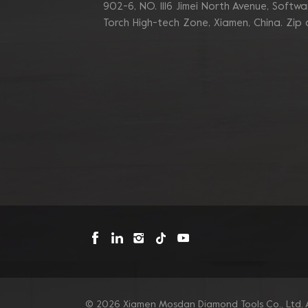
zum Schleifen von
902-6, NO. 1116 Jimei North Avenue, Software
Betonkanten
Torch High-tech Zone, Xiamen, China. Zip
Blastrac Doppel-
Zickzack-Segment-
Diamantschleifblätter
Triangle Metal Bond
Sintered Turbo Corner
Diamant-Schleifpads für
Kanten
Mosdan Dreieck-V-
Diamant-
Schleifscheiben-Pad für
Eckkanten
© 2026 Xiamen Mosdan Diamond Tools Co., Ltd. A