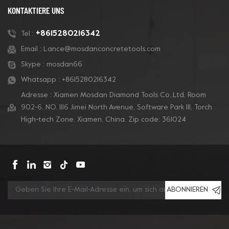
KONTAKTIERE UNS
+8615280216342
Tel :
Email :
Lance@mosdanconcretetools.com
Skype :
mosdan66
Whatsapp :
+8615280216342
Adresse : Xiamen Mosdan Diamond Tools Co.,Ltd. Room
902-6, NO. 1116 Jimei North Avenue, Software Park Ill, Torch
High-tech Zone, Xiamen, China. Zip code: 361024
ABONNIEREN