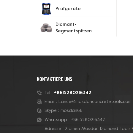
Prüfgeräte
Diamant-
Segmentspitzen
Spike-Schuhe
Neue Produkte
KONTAKTIERE UNS
180-mm-Rohr-Grizzly-
+8615280216342
Tel :
Cluster-
Email :
Lance@mosdanconcretetools.com
Betontopfschleifscheibe
Skype :
mosdan66
Whatsapp :
+8615280216342
7-Zoll-10-V-Segment-
Adresse : Xiamen Mosdan Diamond Tools 
Diamanttopfscheibe