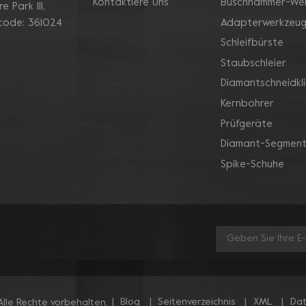
Kontaktiere Uns
Buschhammer-We
 Park Ill,
Adapterwerkzeu
 code: 361024
Schleifbürste
Staubschleier
Diamantschneidkl
Kernbohrer
Prüfgeräte
Diamant-Segment
Spike-Schuhe
|
Blog
|
Seitenverzeichnis
|
XML
|
Dat
lle Rechte vorbehalten.