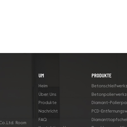
UM
PRODUKTE
Heim
Betonschleifwerk
Über Uns
Betonpolierwerk
Produkte
Diamant-Polierpa
Nachricht
PCD-Entfernungs
FAQ
Diamanttopfsche
Co.,Ltd. Room