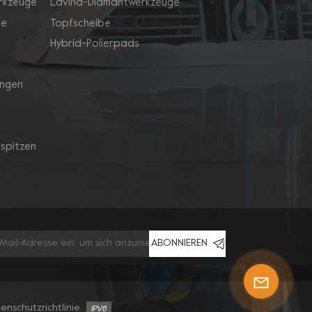
rkzeuge
Lavina-Diamantwerkzeuge
ge
Topfscheibe
Hybrid-Polierpads
ingen
spitzen
ABONNIEREN
enschutzrichtlinie