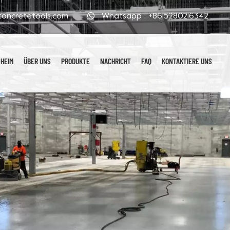
oncretetools.com
Whatsapp :
+8615280216342
HEIM
ÜBER UNS
PRODUKTE
NACHRICHT
FAQ
KONTAKTIERE UNS
Galvanisierte Polierpads