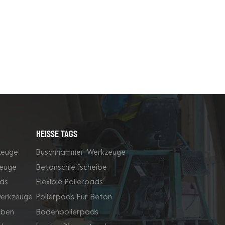
HEISSE TAGS
zeuge
Buschhammer-Werkzeuge
zeuge
Betonschleifscheibe
ds
Flexible Polierpads
werkzeuge
Polierpads Für Beton
iben
Bodenpolierpads