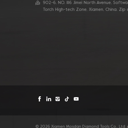
zum Schleifen von
902-6, NO. 1116 Jimei North Avenue, Software
Betonkanten
Torch High-tech Zone, Xiamen, China. Zip
Blastrac Doppel-
Zickzack-Segment-
Diamantschleifblätter
Triangle Metal Bond
Sintered Turbo Corner
Diamant-Schleifpads für
Kanten
Mosdan Dreieck-V-
Diamant-
Schleifscheiben-Pad für
Eckkanten
© 2026 Xiamen Mosdan Diamond Tools Co., Ltd. A