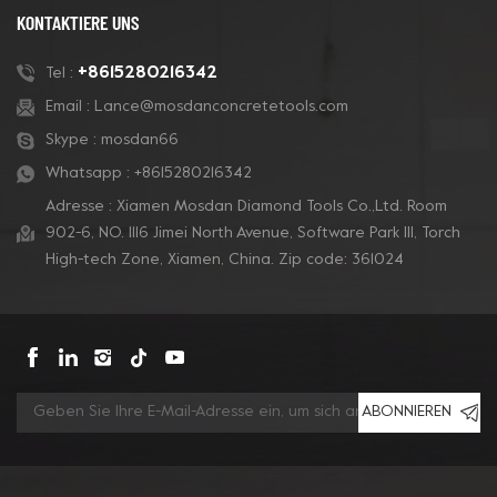
KONTAKTIERE UNS
+8615280216342
Tel :
Email :
Lance@mosdanconcretetools.com
Skype :
mosdan66
Whatsapp :
+8615280216342
Adresse : Xiamen Mosdan Diamond Tools Co.,Ltd. Room
902-6, NO. 1116 Jimei North Avenue, Software Park Ill, Torch
High-tech Zone, Xiamen, China. Zip code: 361024
ABONNIEREN