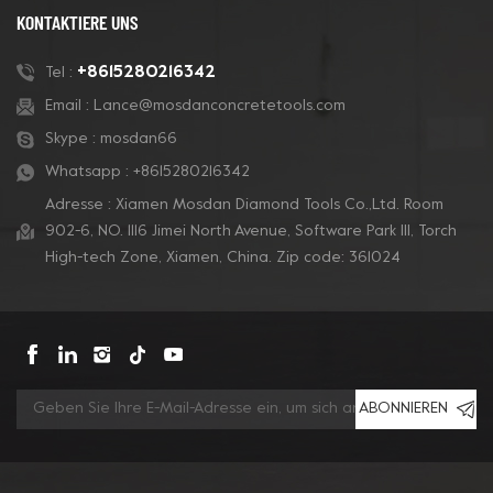
KONTAKTIERE UNS
+8615280216342
Tel :
Email :
Lance@mosdanconcretetools.com
Skype :
mosdan66
Whatsapp :
+8615280216342
Adresse : Xiamen Mosdan Diamond Tools Co.,Ltd. Room
902-6, NO. 1116 Jimei North Avenue, Software Park Ill, Torch
High-tech Zone, Xiamen, China. Zip code: 361024
ABONNIEREN