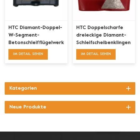
HTC Diamant-Doppel-
HTC Doppelscharfe
W-Segment-
dreieckige Diamant-
Betonschleifflügelwerkzeuge
Schleifscheibenklingen
zum Entfernen von
IM DETAIL SEHEN
IM DETAIL SEHEN
Beschichtungen
Kategorien
Neue Produkte