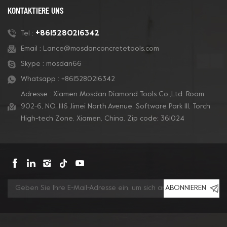
KONTAKTIERE UNS
+8615280216342
Tel :
Email :
Lance@mosdanconcretetools.com
Skype :
mosdan66
Whatsapp :
+8615280216342
Adresse : Xiamen Mosdan Diamond Tools Co.,Ltd. Room
902-6, NO. 1116 Jimei North Avenue, Software Park Ill, Torch
High-tech Zone, Xiamen, China. Zip code: 361024
ABONNIEREN