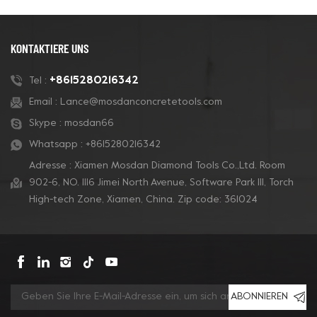
KONTAKTIERE UNS
+8615280216342
Tel :
Email :
Lance@mosdanconcretetools.com
Skype :
mosdan66
Whatsapp :
+8615280216342
Adresse : Xiamen Mosdan Diamond Tools Co.,Ltd. Room
902-6, NO. 1116 Jimei North Avenue, Software Park Ill, Torch
High-tech Zone, Xiamen, China. Zip code: 361024
ABONNIEREN