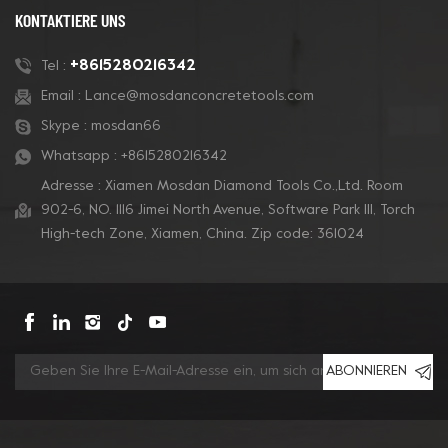
KONTAKTIERE UNS
+8615280216342
Tel :
Email :
Lance@mosdanconcretetools.com
Skype :
mosdan66
Whatsapp :
+8615280216342
Adresse : Xiamen Mosdan Diamond Tools Co.,Ltd. Room
902-6, NO. 1116 Jimei North Avenue, Software Park Ill, Torch
High-tech Zone, Xiamen, China. Zip code: 361024
ABONNIEREN