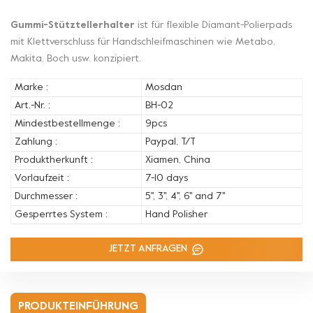
Gummi-Stütztellerhalter
ist für flexible Diamant-Polierpads
mit Klettverschluss für Handschleifmaschinen wie Metabo,
Makita, Boch usw. konzipiert.
Marke :
Mosdan
Art.-Nr. :
BH-02
Mindestbestellmenge :
9pcs
Zahlung :
Paypal, T/T
Produktherkunft :
Xiamen, China
Vorlaufzeit :
7-10 days
Durchmesser :
5'', 3'', 4'', 6'' and 7''
Gesperrtes System :
Hand Polisher
JETZT ANFRAGEN
PRODUKTEINFÜHRUNG