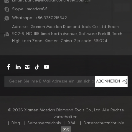
Email :
Lance@mosdanconcretetools.com
Skype :
mosdan66
Whatsapp :
+8615280216342
Adresse : Xiamen Mosdan Diamond Tools Co.,Ltd. Room
902-6, NO. 1116 Jimei North Avenue, Software Park Ill, Torch
High-tech Zone, Xiamen, China. Zip code: 361024
ABONNIEREN
© 2026 Xiamen Mosdan Diamond Tools Co., Ltd. Alle Rechte
vorbehalten.
|
Blog
|
Seitenverzeichnis
|
XML
|
Datenschutzrichtlinie