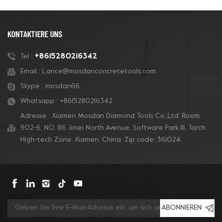
KONTAKTIERE UNS
+8615280216342
Tel :
Email :
Lance@mosdanconcretetools.com
Skype :
mosdan66
Whatsapp :
+8615280216342
Adresse : Xiamen Mosdan Diamond Tools Co.,Ltd. Room
902-6, NO. 1116 Jimei North Avenue, Software Park Ill, Torch
High-tech Zone, Xiamen, China. Zip code: 361024
ABONNIEREN